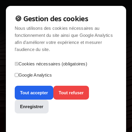
☰
🍪 Gestion des cookies
Nous utilisons des cookies nécessaires au
fonctionnement du site ainsi que Google Analytics
afin d'améliorer votre expérience et mesurer
l'audience du site.
home / hébergement web
Cookies nécessaires (obligatoires)
Google Analytics
Information
Tout accepter
Tout refuser
Enregistrer
L'accès à la demande d'un plan
Consultez notre politique de confidentialité pour plus
d'hébergement est soumis à
d'informations.
l'authentification ou à l'enregistrement.