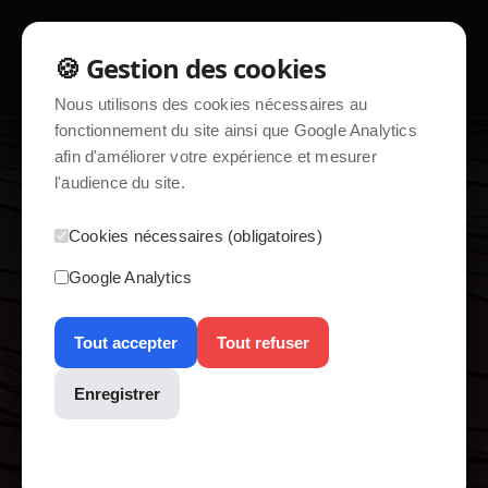
☰
🍪 Gestion des cookies
Nous utilisons des cookies nécessaires au
fonctionnement du site ainsi que Google Analytics
afin d'améliorer votre expérience et mesurer
l'audience du site.
home / contact
Cookies nécessaires (obligatoires)
Google Analytics
Tout accepter
Tout refuser
Enregistrer
Plusieurs options s'offrent à vous
pour me contacter :
Consultez notre politique de confidentialité pour plus
d'informations.
- Méthode:
E-mail
Destinataire:
contact@bel-cms.dev