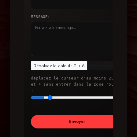
MESSAGE:
Résolvez le calcul : 2 + 6
déplacez le curseur d'au moins 20%
et + sans entrer dans la zone rouge
!
0%
Envoyer