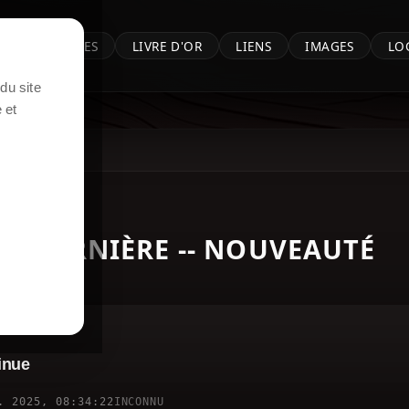
M
MEMBRES
LIVRE D'OR
LIENS
IMAGES
LO
du site
 et
DERNIÈRE -- NOUVEAUTÉ
s.
inue
. 2025, 08:34:22
INCONNU