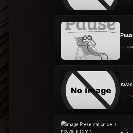
Pause
25 MA
Avan
23 FÉ