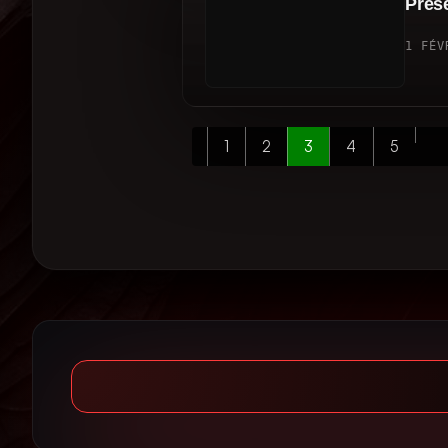
Prése
1 FÉV
1
2
3
4
5