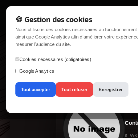
ACCUEIL
ACTUALITÉS
FORU
🍪 Gestion des cookies
Nous utilisons des cookies nécessaires au fonctionnement 
ainsi que Google Analytics afin d'améliorer votre expérience
mesurer l'audience du site.
home / actualités
Cookies nécessaires (obligatoires)
Google Analytics
Tout accepter
Tout refuser
Enregistrer
Consultez notre politique de confidentialité pour plus d'information
Cont
8 AVR